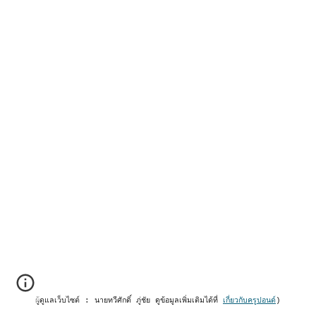
ผู้ดูแลเว็บไซต์ : นายทวีศักดิ์ ภู่ชัย ดูข้อมูลเพิ่มเติมได้ที่
เกี่ยวกับครูปอนด์
)